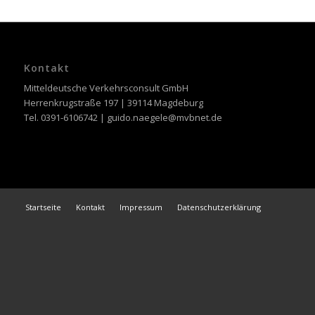
Kontakt
Mitteldeutsche Verkehrsconsult GmbH
Herrenkrugstraße 197 | 39114 Magdeburg
Tel. 0391-6106742 | guido.naegele@mvbnet.de
Startseite
Kontakt
Impressum
Datenschutzerklärung