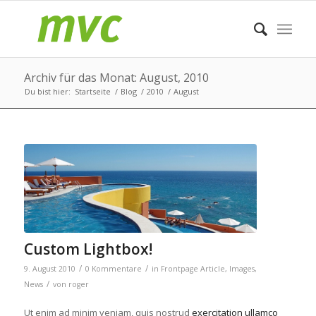
Archiv für das Monat: August, 2010
Du bist hier:
Startseite
/
Blog
/
2010
/
August
Custom Lightbox!
/
/
9. August 2010
0 Kommentare
in
Frontpage Article
,
Images
,
/
News
von
roger
Ut enim ad minim veniam, quis nostrud
exercitation ullamco