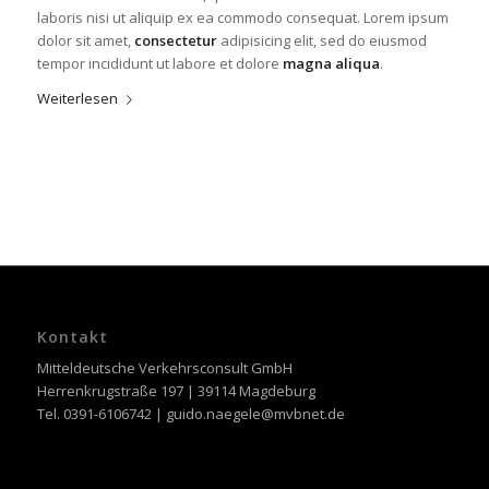
laboris nisi ut aliquip ex ea commodo consequat. Lorem ipsum
dolor sit amet,
consectetur
adipisicing elit, sed do eiusmod
tempor incididunt ut labore et dolore
magna aliqua
.
Weiterlesen
Kontakt
Mitteldeutsche Verkehrsconsult GmbH
Herrenkrugstraße 197 | 39114 Magdeburg
Tel. 0391-6106742 | guido.naegele@mvbnet.de